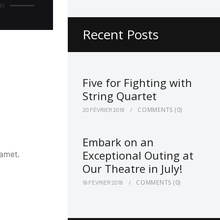
les
flèches
haut/bas
Recent Posts
pour
augmenter
ou
diminuer
le
volume.
Five for Fighting with
String Quartet
COMMENTS
(0)
20 FÉVRIER 2018
Embark on an
Exceptional Outing at
 amet,
Our Theatre in July!
COMMENTS
(0)
16 FÉVRIER 2018