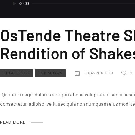
00:00
audio
OsTende Theatre 
Rendition of Shake
30 JANVIER 2018
0
THEATER LIFE
TOP SHOWS
Quuntur magni dolores eos qui ratione voluptatem sequi nesci
consectetur, adipisci velit, sed quia non numquam eius modi t
READ MORE