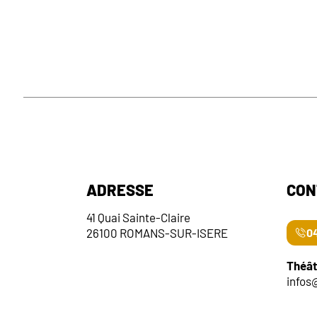
ADRESSE
CON
41 Quai Sainte-Claire
26100 ROMANS-SUR-ISERE
04
Théât
infos