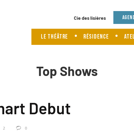
Agenda
Agen
Présentation cie
Le Théâtre
Résidence
Ate
Spectacles cie
Top Shows
mart Debut
2
0