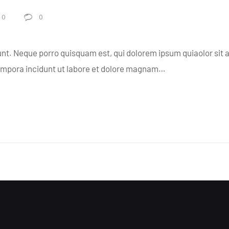
0
0
nt. Neque porro quisquam est, qui dolorem ipsum quiaolor sit 
tempora incidunt ut labore et dolore magnam…