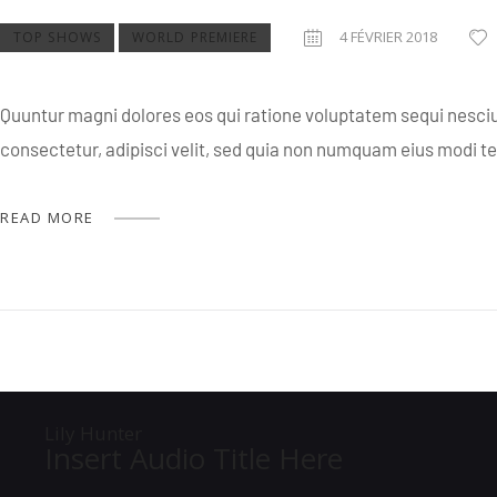
4 FÉVRIER 2018
TOP SHOWS
WORLD PREMIERE
Quuntur magni dolores eos qui ratione voluptatem sequi nesciu
consectetur, adipisci velit, sed quia non numquam eius modi 
READ MORE
Lily Hunter
Insert Audio Title Here
Lecteur