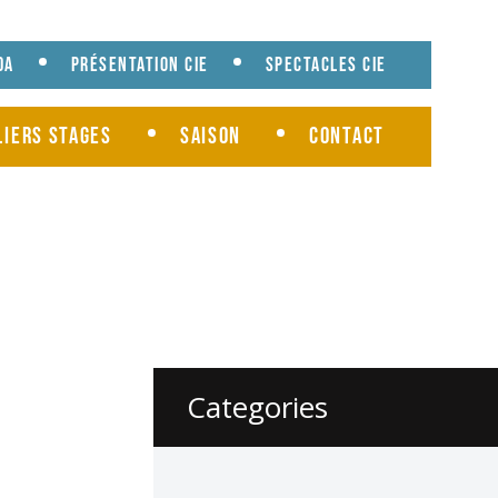
da
Présentation cie
Spectacles cie
liers Stages
Saison
Contact
Categories