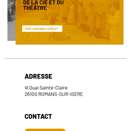
v
u
e
s
É
v
è
n
e
ADRESSE
m
41 Quai Sainte-Claire
e
26100 ROMANS-SUR-ISERE
n
t
CONTACT
s