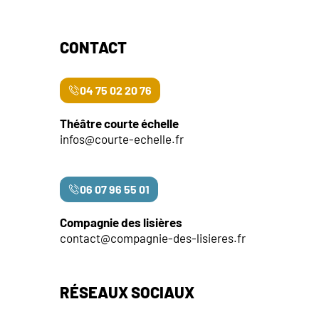
e
n
CONTACT
t
s
04 75 02 20 76
Théâtre courte échelle
infos@courte-echelle.fr
06 07 96 55 01
Compagnie des lisières
contact@compagnie-des-lisieres.fr
RÉSEAUX SOCIAUX