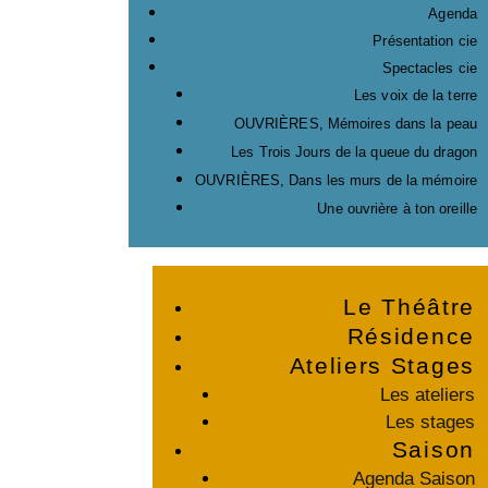
Agenda
Présentation cie
Spectacles cie
Les voix de la terre
OUVRIÈRES, Mémoires dans la peau
Les Trois Jours de la queue du dragon
OUVRIÈRES, Dans les murs de la mémoire
Une ouvrière à ton oreille
Le Théâtre
Résidence
Ateliers Stages
Les ateliers
Les stages
Saison
Agenda Saison