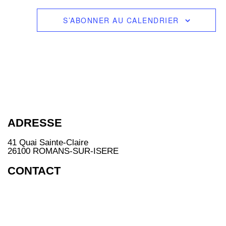
e
m
S’ABONNER AU CALENDRIER
e
n
t
s
a
v
e
c
l
e
s
r
ADRESSE
é
s
u
41 Quai Sainte-Claire
l
26100 ROMANS-SUR-ISERE
t
a
CONTACT
t
s
f
i
l
t
r