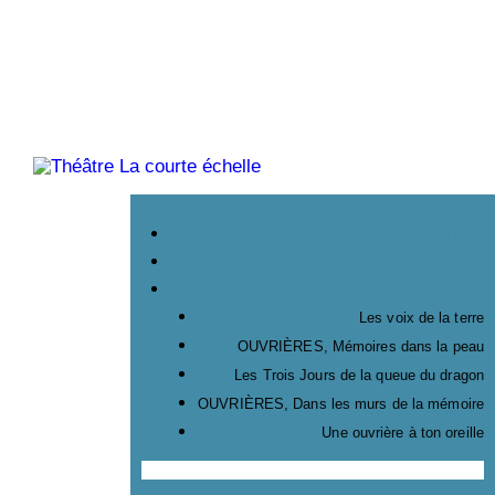
Agenda
Présentation cie
Spectacles cie
Agenda
Présentation cie
Spectacles cie
Les voix de la terre
OUVRIÈRES, Mémoires dans la peau
Les Trois Jours de la queue du dragon
OUVRIÈRES, Dans les murs de la mémoire
Une ouvrière à ton oreille
Menu