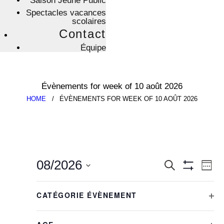
Saison Jeune Public
Spectacles vacances
scolaires
Contact
Équipe
Évènements for week of 10 août 2026
HOME
ÉVÈNEMENTS FOR WEEK OF 10 AOÛT 2026
R
N
08/2026
R
W
e
a
E
C
S
E
c
v
C
A
LUN
L
e
F
h
E
i
10
C
H
a
l
CATÉGORIE ÉVÈNEMENT
e
g
K
H
i
E
MAR
m
e
11
r
a
O
E
R
o
c
l
c
t
R
U
MER
C
d
t
12
h
i
L