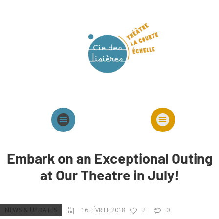
Agenda
Présentation cie
Spectacles cie
Embark on an Exceptional Outing
at Our Theatre in July!
NEWS & UPDATES
16 FÉVRIER 2018
2
0