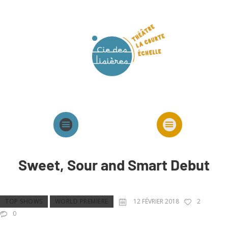
Agenda
Présentation cie
Spectacles cie
Sweet, Sour and Smart Debut
TOP SHOWS
WORLD PREMIERE
12 FÉVRIER 2018
2
0