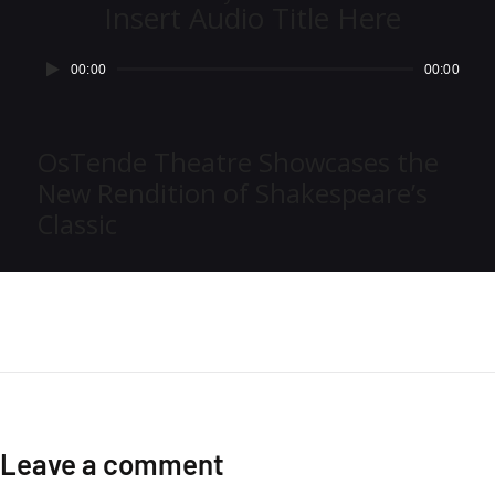
Insert Audio Title Here
Lecteur
00:00
00:00
audio
OsTende Theatre Showcases the
New Rendition of Shakespeare’s
Classic
TOP SHOWS
WORLD PREMIERE
2017 Was a Year for Australian
Musical Theater
Leave a comment