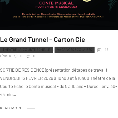
Le Grand Tunnel – Carton Cie
THÉÂTRE LA COURTE ÉCHELLE
,
VACANCES SCOLAIRES
13
FÉVRIER
0
0
SORTIE DE RESIDENCE (présentation d’étapes de travail)
VENDREDI 13 FÉVRIER 2026 à 10h00 et à 16h00 Théâtre de la
Courte Echelle Conte musical – de 5 à 10 ans – Durée : env. 30-
45 min…
READ MORE