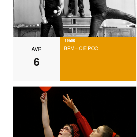
19h00
BPM – CIE POC
AVR
6