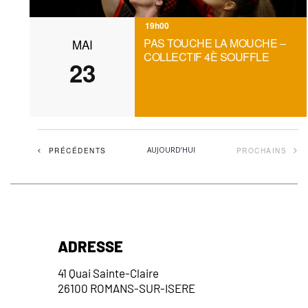
19h00
PAS TOUCHE LA MOUCHE –
MAI
COLLECTIF 4È SOUFFLE
23
ÉVÈNEMENTS
AUJOURD’HUI
PRÉCÉDENTS
PROCHAINS
ÉVÈNEMEN
ADRESSE
41 Quai Sainte-Claire
26100 ROMANS-SUR-ISERE