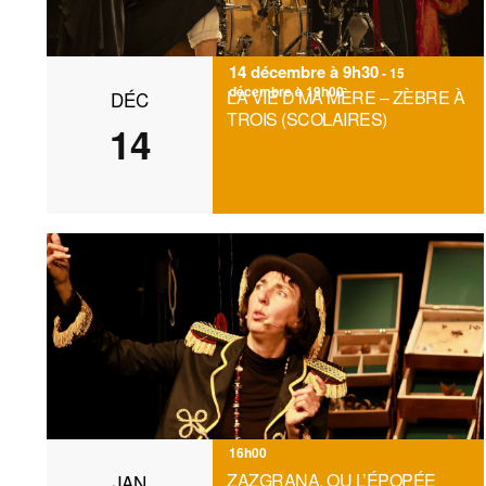
e
m
14 décembre à 9h30
-
15
e
décembre à 19h00
LA VIE D’MA MÈRE – ZÈBRE À
DÉC
n
TROIS (SCOLAIRES)
14
t
s
16h00
ZAZGRANA, OU L’ÉPOPÉE
JAN