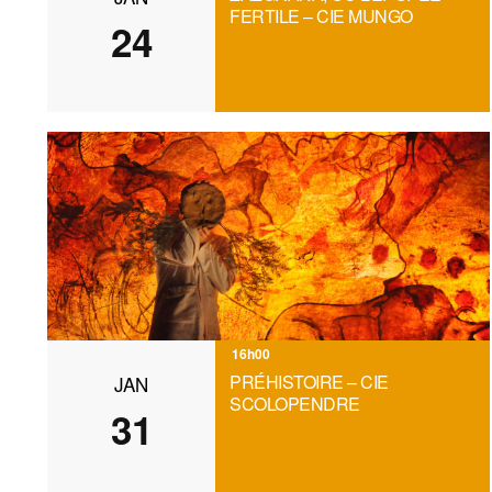
FERTILE – CIE MUNGO
24
16h00
PRÉHISTOIRE – CIE
JAN
SCOLOPENDRE
31