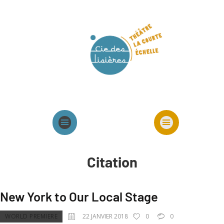
Agenda
Présentation cie
Spectacles cie
Citation
New York to Our Local Stage
WORLD PREMIERE
22 JANVIER 2018
0
0