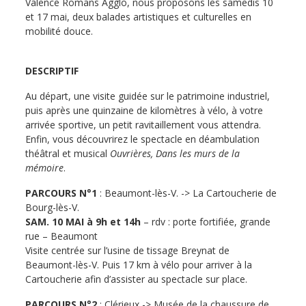
Valence Romans Agglo, nous proposons les samedis 10
et 17 mai, deux balades artistiques et culturelles en
mobilité douce.
DESCRIPTIF
Au départ, une visite guidée sur le patrimoine industriel,
puis après une quinzaine de kilomètres à vélo, à votre
arrivée sportive, un petit ravitaillement vous attendra.
Enfin, vous découvrirez le spectacle en déambulation
théâtral et musical
Ouvrières, Dans les murs de la
mémoire
.
PARCOURS N°1
: Beaumont-lès-V. -> La Cartoucherie de
Bourg-lès-V.
SAM. 10 MAI à 9h et 14h
– rdv : porte fortifiée, grande
rue – Beaumont
Visite centrée sur l’usine de tissage Breynat de
Beaumont-lès-V. Puis 17 km à vélo pour arriver à la
Cartoucherie afin d’assister au spectacle sur place.
PARCOURS N°2
: Clérieux -> Musée de la chaussure de