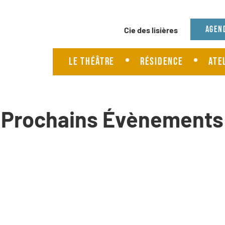
Agenda
Agen
Présentation cie
Le Théâtre
Résidence
Ate
Spectacles cie
Prochains Évènements