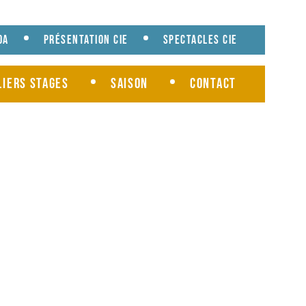
da
Présentation cie
Spectacles cie
liers Stages
Saison
Contact