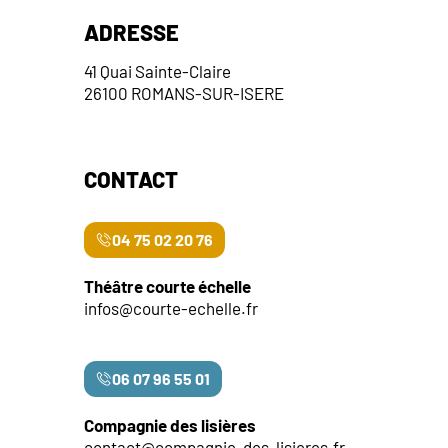
e
ADRESSE
m
41 Quai Sainte-Claire
e
26100 ROMANS-SUR-ISERE
n
t
s
CONTACT
04 75 02 20 76
Théâtre courte échelle
infos@courte-echelle.fr
06 07 96 55 01
Compagnie des lisières
contact@compagnie-des-lisieres.fr