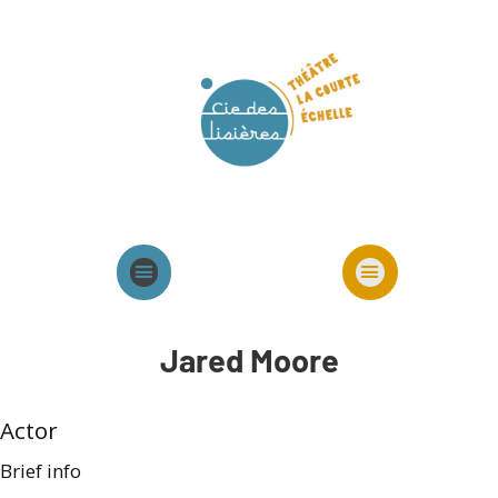
Agenda
Présentation cie
Spectacles cie
Jared Moore
Actor
Brief info