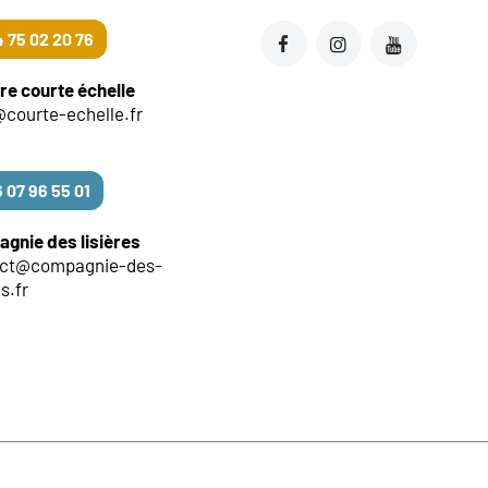
 75 02 20 76
re courte échelle
@courte-echelle.fr
 07 96 55 01
gnie des lisières
act@compagnie-des-
es.fr