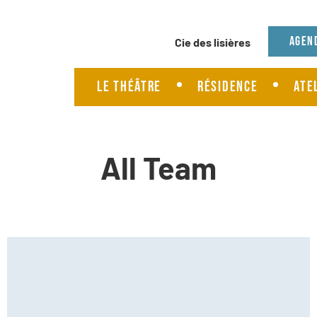
Agenda
Agen
Présentation cie
Le Théâtre
Résidence
Ate
Spectacles cie
All Team