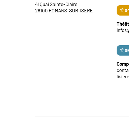
41 Quai Sainte-Claire
26100 ROMANS-SUR-ISERE
04
Théât
infos
06
Compa
cont
lisier