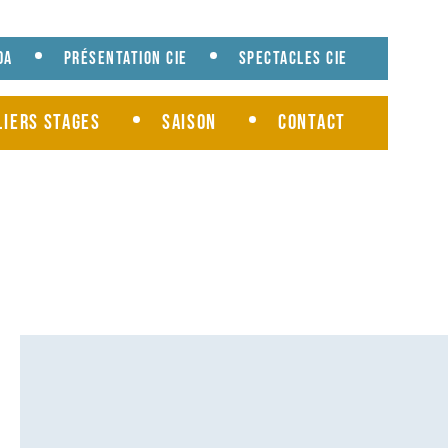
da
Présentation cie
Spectacles cie
liers Stages
Saison
Contact