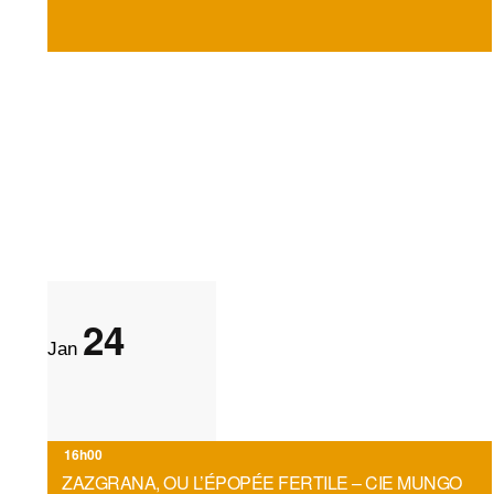
s
a
t
i
o
n
d
e
l
a
24
Jan
l
i
s
16h00
t
ZAZGRANA, OU L’ÉPOPÉE FERTILE – CIE MUNGO
e