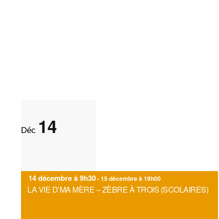
î
n
e
r
a
l
'
a
14
Déc
c
t
u
14 décembre à 9h30
a
-
15 décembre à 19h00
LA VIE D’MA MÈRE – ZÈBRE À TROIS (SCOLAIRES)
l
i