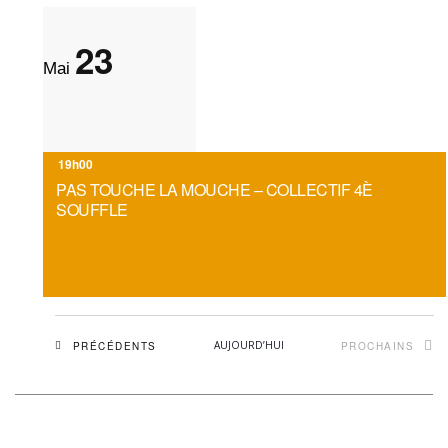
23
Mai
19h00
PAS TOUCHE LA MOUCHE – COLLECTIF 4È
SOUFFLE
ÉVÈNEMENTS
AUJOURD’HUI
PRÉCÉDENTS
PROCHAINS
ÉVÈNEMEN