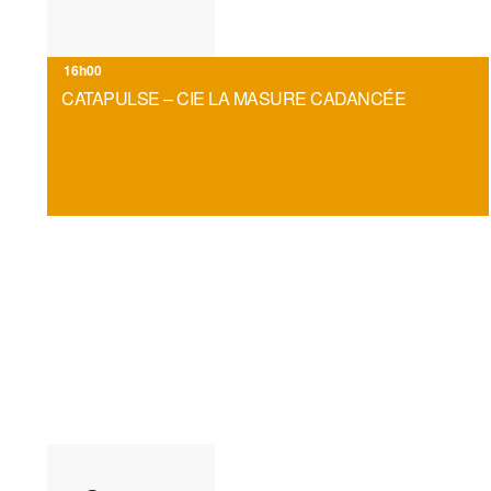
f
i
16h00
CATAPULSE – CIE LA MASURE CADANCÉE
l
t
r
é
s
.