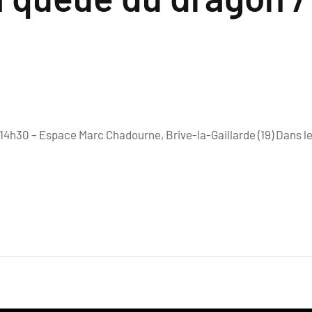
et 14h30 – Espace Marc Chadourne, Brive-la-Gaillarde (19) Dan