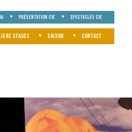
da
Présentation cie
Spectacles cie
liers Stages
Saison
Contact