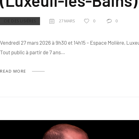
(Luxeuil-les-Bains)
27 MARS
0
0
CIE DES LISIÈRES
Vendredi 27 mars 2026 à 9h30 et 14h15 – Espace Molière, Luxe
Tout public à partir de 7 ans…
READ MORE