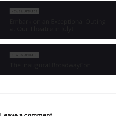
NEWS & UPDATES
Embark on an Exceptional Outing
at Our Theatre in July!
NEWS & UPDATES
The Inaugural BroadwayCon
Leave a comment