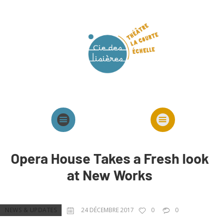
Agenda
Présentation cie
Spectacles cie
Opera House Takes a Fresh look
at New Works
NEWS & UPDATES
24 DÉCEMBRE 2017
0
0