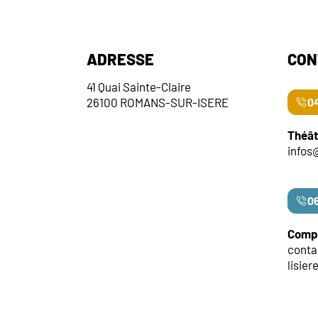
ADRESSE
CON
41 Quai Sainte-Claire
26100 ROMANS-SUR-ISERE
04
Théât
infos
06
Compa
cont
lisier