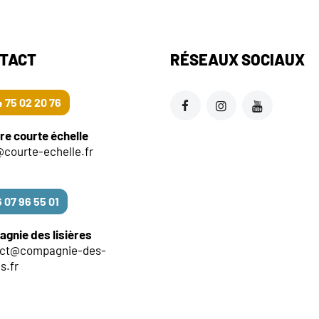
TACT
RÉSEAUX SOCIAUX
 75 02 20 76
re courte échelle
@courte-echelle.fr
 07 96 55 01
gnie des lisières
act@compagnie-des-
es.fr