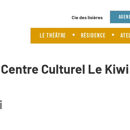
Agenda
Agen
Présentation cie
Le Théâtre
Résidence
Ate
Spectacles cie
Centre Culturel Le Kiwi
i