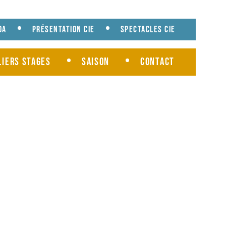
da
Présentation cie
Spectacles cie
liers Stages
Saison
Contact