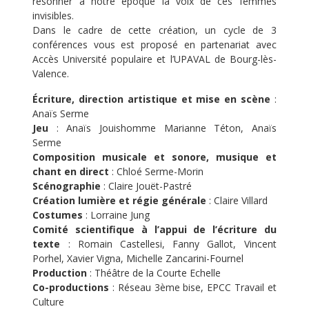
résonner à notre époque la voix de ces femmes
invisibles.
Dans le cadre de cette création, un cycle de 3
conférences vous est proposé en partenariat avec
Accès Université populaire et l’UPAVAL de Bourg-lès-
Valence.
Écriture, direction artistique et mise en scène
:
Anaïs Serme
Jeu
: Anaïs Jouishomme Marianne Téton, Anaïs
Serme
Composition musicale et sonore, musique et
chant en direct
: Chloé Serme-Morin
Scénographie
: Claire Jouët-Pastré
Création lumière et régie générale
: Claire Villard
Costumes
: Lorraine Jung
Comité scientifique à l’appui de l’écriture du
texte
: Romain Castellesi, Fanny Gallot, Vincent
Porhel, Xavier Vigna, Michelle Zancarini-Fournel
Production
: Théâtre de la Courte Echelle
Co-productions
: Réseau 3ème bise, EPCC Travail et
Culture