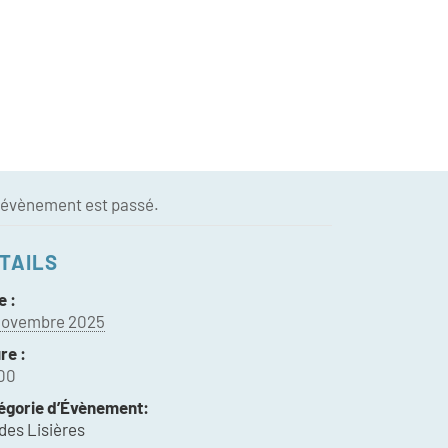
 évènement est passé.
TAILS
e :
novembre 2025
re :
00
égorie d’Évènement:
 des Lisières