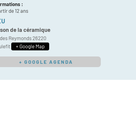
ormations :
rtir de 12 ans
EU
son de la céramique
 des Reymonds
26220
lefit
+ Google Map
+ GOOGLE AGENDA