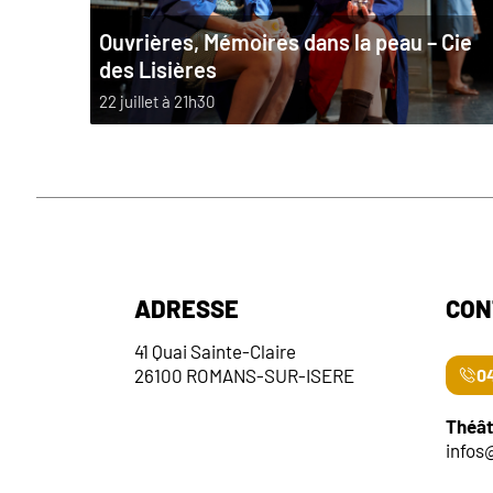
Ouvrières, Mémoires dans la peau – Cie
des Lisières
22 juillet à 21h30
ADRESSE
CON
41 Quai Sainte-Claire
26100 ROMANS-SUR-ISERE
04
Théât
infos