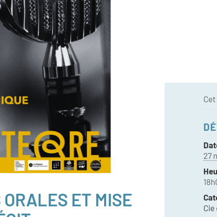
Cet
DÉ
Dat
27 
Heu
18h
 ORALES ET MISE
Cat
Cie