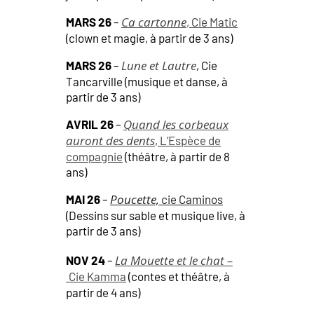
Ca cartonne
MARS 26
–
, Cie Matic
(clown et magie, à partir de 3 ans)
Lune et Lautre
MARS 26
–
, Cie
Tancarville (musique et danse, à
partir de 3 ans)
Quand les corbeaux
AVRIL 26
–
auront des dents
, L’Espèce de
compagnie
(théâtre, à partir de 8
ans)
Poucette,
MAI 26
–
cie Caminos
(Dessins sur sable et musique live, à
partir de 3 ans)
La Mouette et le chat –
NOV 24
–
Cie Kamma
(contes et théâtre, à
partir de 4 ans)