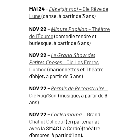
Elle e(s)t moi –
MAI 24
–
Cie Rêve de
Lune
(danse, à partir de 3 ans)
Minute Papillon
NOV 22
–
– Théâtre
de l’Écume
(comédie tendre et
burlesque, à partir de 6 ans)
Le Grand Show des
NOV 22
–
Petites Choses –
Cie Les Frères
Duchoc
(marionnettes et Théâtre
d’objet, à partir de 3 ans)
Permis de Reconstruire –
NOV 22
–
Cie Rugi’Son
(musique, à partir de 6
ans)
Cocléamama –
NOV 22
–
Grand
Chahut Collectif
(en partenariat
avec la SMAC La Cordo) (théâtre
d’ombres, à partir d’1 an).