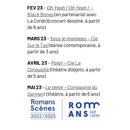
Oh Yeah ! Oh Yeah !
FEV 23
–
–
Black Bones
(en partenariat avec
La Cordo) (concert dessiné, à partir
de 6 ans)
Sous le manteau –
MARS 23
–
Cie
Sur le Tas
(danse contemporaine, à
partir de 3 ans)
Polar –
AVRIL 23
–
Cie La
Clinquaille
(théâtre d’objets, à partir
de 5 ans)
La tente –
MAI 23
–
Compagnie du
Sarmen
t
(théâtre, à partir de 6 ans)