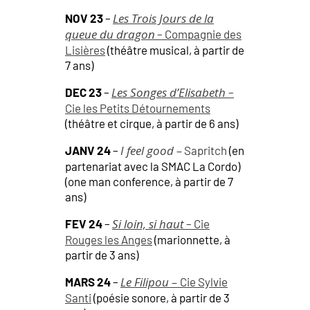
Les Trois Jours de la
NOV 23
–
queue du dragon
– Compagnie des
Lisières
(théâtre musical, à partir de
7 ans)
Les Songes d’Elisabeth
DEC 23
–
–
Cie les Petits Détournements
(théâtre et cirque, à partir de 6 ans)
I feel good –
JANV 24
–
Sapritch
(en
partenariat avec la SMAC La Cordo)
(one man conference, à partir de 7
ans)
Si loin, si haut
FEV 24
–
– Cie
Rouges les Anges
(marionnette, à
partir de 3 ans)
Le Filipou –
MARS 24
–
Cie Sylvie
Santi
(poésie sonore, à partir de 3