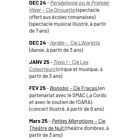
Perséphone ou le Premier
DEC 24
–
Hiver –
Cie Girouette
(spectacle
offert aux écoles romanaises)
(spectacle musical illustré, à partir
de 7 ans)
Jardin –
DEC 24
–
Cie L’Aigrette
(danse, à partir de 3 ans)
Toyo !
JANV 25
–
– Cie Les
Colporteurs
(cirque et musique, à
partir de 3 ans)
Bonobo –
FEV 25
–
Cie Fracas
(en
partenariat avec le SMAC La Cordo
et avec le soutien de l’OARA)
(concert illustré, à partir de 6 ans)
Petites Migrations –
Mars 25
–
Cie
Théâtre de Nuit
(théâtre d’ombres, à
partir de 3 ans)