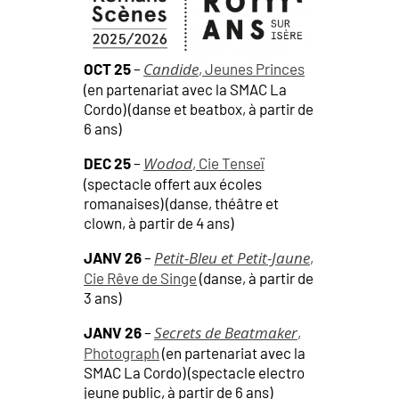
Candide
OCT 25
–
, Jeunes Princes
(en partenariat avec la SMAC La
Cordo) (danse et beatbox, à partir de
6 ans)
Wodod
DEC 25
–
, Cie Tenseï
(spectacle offert aux écoles
romanaises) (danse, théâtre et
clown, à partir de 4 ans)
Petit-Bleu et Petit-Jaune
JANV 26
–
,
Cie Rêve de Singe
(danse, à partir de
3 ans)
Secrets de Beatmaker
JANV 26
–
,
Photograph
(en partenariat avec la
SMAC La Cordo) (spectacle electro
jeune public, à partir de 6 ans)