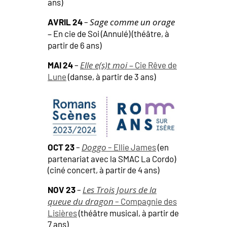
ans)
Sage comme un orage
AVRIL 24
–
–
En cie de Soi (Annulé) (théâtre, à
partir de 6 ans)
Elle e(s)t moi –
MAI 24
–
Cie Rêve de
Lune
(danse, à partir de 3 ans)
Doggo
OCT 23
–
– Ellie James
(en
partenariat avec la SMAC La Cordo)
(ciné concert, à partir de 4 ans)
Les Trois Jours de la
NOV 23
–
queue du dragon
– Compagnie des
Lisières
(théâtre musical, à partir de
7 ans)