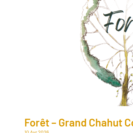
Forêt – Grand Chahut Co
10
Avr
2026