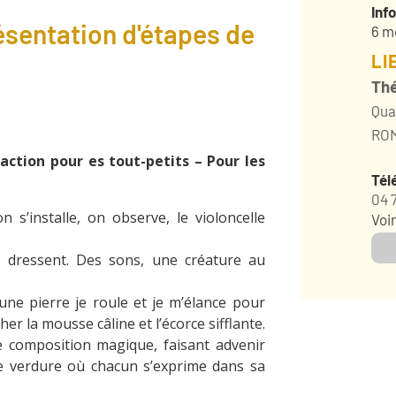
Inf
sentation d'étapes de
6 m
LI
Thé
Qua
RO
action pour es tout-petits – Pour les
Tél
04 
s’installe, on observe, le violoncelle
Voir
se dressent. Des sons, une créature au
une pierre je roule et je m’élance pour
her la mousse câline et l’écorce sifflante.
 composition magique, faisant advenir
de verdure où chacun s’exprime dans sa