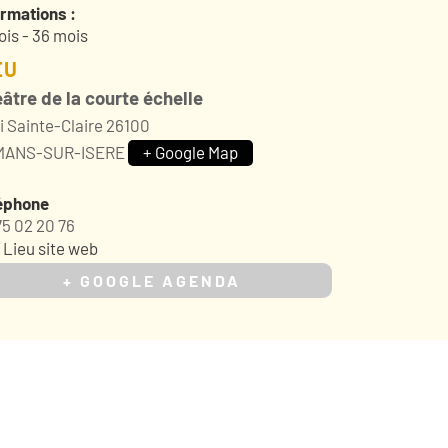
ormations :
ois - 36 mois
EU
âtre de la courte échelle
i Sainte-Claire
26100
MANS-SUR-ISERE
+ Google Map
éphone
75 02 20 76
 Lieu site web
+ GOOGLE AGENDA