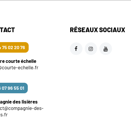
TACT
RÉSEAUX SOCIAUX
 75 02 20 76
re courte échelle
@courte-echelle.fr
 07 96 55 01
gnie des lisières
act@compagnie-des-
es.fr