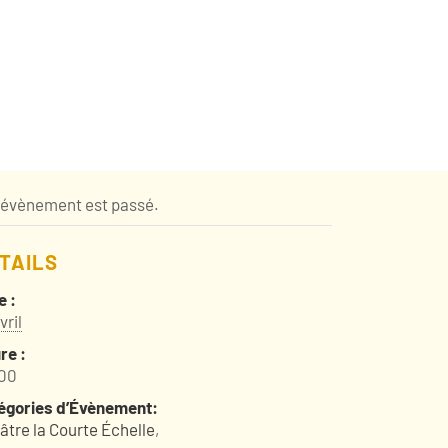
 évènement est passé.
TAILS
e :
vril
re :
00
égories d’Évènement:
âtre la Courte Échelle
,