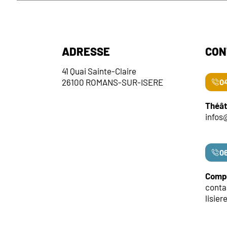
ADRESSE
CON
41 Quai Sainte-Claire
26100 ROMANS-SUR-ISERE
04
Théât
infos
06
Compa
cont
lisier