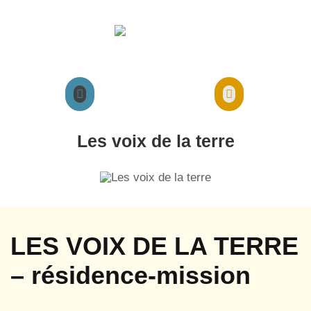
Agenda
Présentation cie
Spectacles cie
Ateliers Stages
Les voix de la terre
LES VOIX DE LA TERRE
– résidence-mission